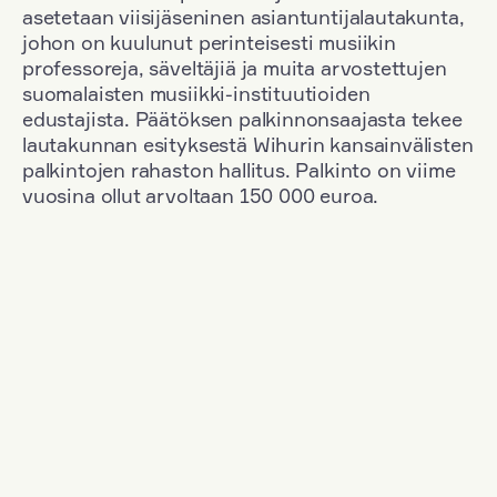
asetetaan viisijäseninen asiantuntijalautakunta,
johon on kuulunut perinteisesti musiikin
professoreja, säveltäjiä ja muita arvostettujen
suomalaisten musiikki-instituutioiden
edustajista. Päätöksen palkinnonsaajasta tekee
lautakunnan esityksestä Wihurin kansainvälisten
palkintojen rahaston hallitus. Palkinto on viime
vuosina ollut arvoltaan 150 000 euroa.
Suodata
Kansallisuus: Germany
+
Vuosi: 1953
+