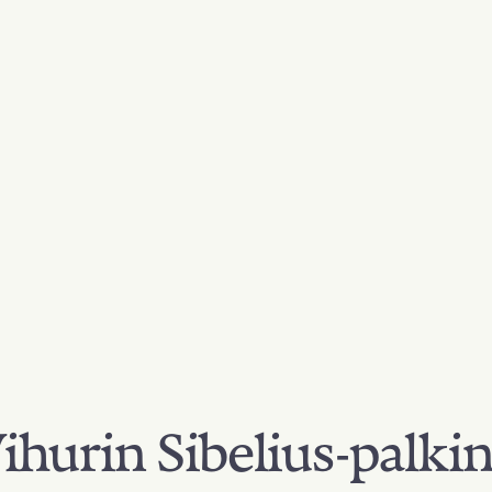
hurin Sibelius-palki