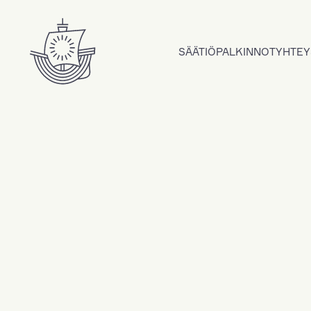
Hyppää sisältöön
SÄÄTIÖ
PALKINNOT
YHTEY