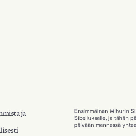
Ensimmäinen Wihurin Sib
mmista ja
Sibeliukselle
,
ja tähän p
päivään mennessä yhtee
lisesti