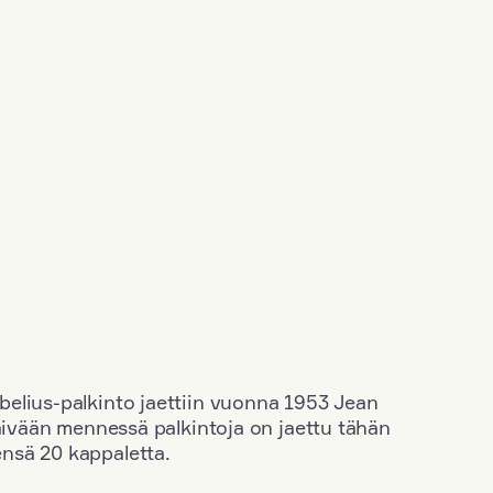
elius-palkinto jaettiin vuonna 1953 Jean
äivään mennessä palkintoja on jaettu tähän
nsä 20 kappaletta.