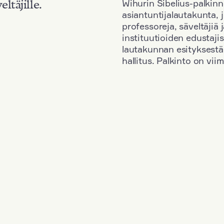
Wihurin Sibelius-palkinn
eltäjille.
asiantuntijalautakunta, 
professoreja, säveltäjiä
instituutioiden edustaji
lautakunnan esityksestä
hallitus. Palkinto on vi
Kansallisuus: Denmark