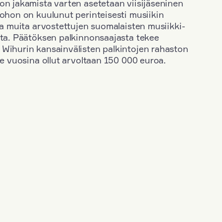
on jakamista varten asetetaan viisijäseninen
johon on kuulunut perinteisesti musiikin
 ja muita arvostettujen suomalaisten musiikki-
sta. Päätöksen palkinnonsaajasta tekee
 Wihurin kansainvälisten palkintojen rahaston
ime vuosina ollut arvoltaan 150 000 euroa.
+
Vuosi: 1963
+