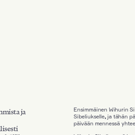
Ensimmäinen Wihurin Sib
mmista ja
Sibeliukselle
,
ja tähän p
päivään mennessä yhtee
lisesti