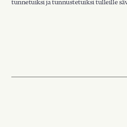
tunnetuiksi ja tunnustetuiksi tulleille säv
Suodata