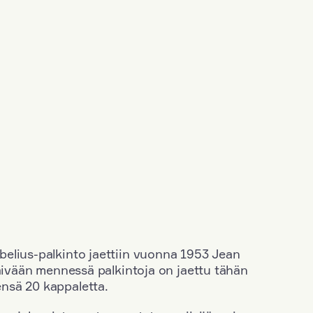
elius-palkinto jaettiin vuonna 1953 Jean
äivään mennessä palkintoja on jaettu tähän
nsä 20 kappaletta.