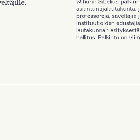
Wihurin Sibelius-palkinn
eltäjille.
asiantuntijalautakunta, 
professoreja, säveltäjiä
instituutioiden edustaji
lautakunnan esityksestä
hallitus. Palkinto on vi
Kansallisuus: Finland