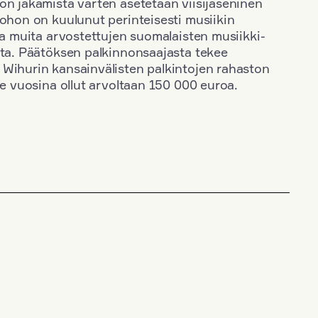
on jakamista varten asetetaan viisijäseninen
johon on kuulunut perinteisesti musiikin
 ja muita arvostettujen suomalaisten musiikki-
sta. Päätöksen palkinnonsaajasta tekee
 Wihurin kansainvälisten palkintojen rahaston
ime vuosina ollut arvoltaan 150 000 euroa.
+
Vuosi: 1983
+