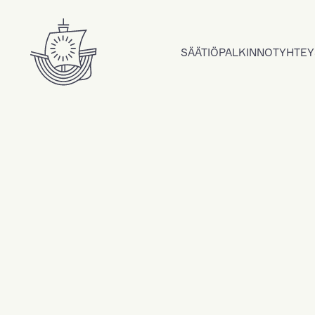
Hyppää sisältöön
SÄÄTIÖ
PALKINNOT
YHTEY