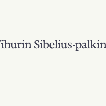
hurin Sibelius-palki