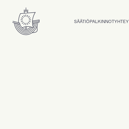
Hyppää sisältöön
SÄÄTIÖ
PALKINNOT
YHTEY