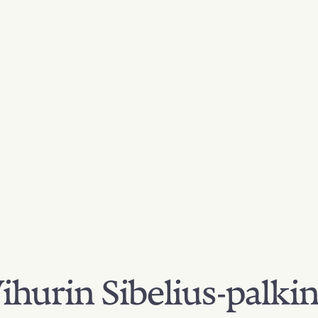
hurin Sibelius-palki