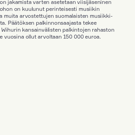
on jakamista varten asetetaan viisijäseninen
johon on kuulunut perinteisesti musiikin
 ja muita arvostettujen suomalaisten musiikki-
sta. Päätöksen palkinnonsaajasta tekee
 Wihurin kansainvälisten palkintojen rahaston
ime vuosina ollut arvoltaan 150 000 euroa.
+
Vuosi: 1955
+