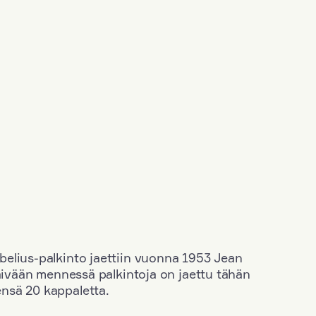
elius-palkinto jaettiin vuonna 1953 Jean
äivään mennessä palkintoja on jaettu tähän
nsä 20 kappaletta.