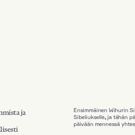
Ensimmäinen Wihurin Sib
mmista ja
Sibeliukselle
,
ja tähän p
päivään mennessä yhtee
lisesti