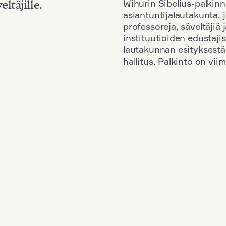
Wihurin Sibelius-palkinn
eltäjille.
asiantuntijalautakunta, 
professoreja, säveltäjiä
instituutioiden edustaji
lautakunnan esityksestä
hallitus. Palkinto on vi
Kansallisuus: Russia