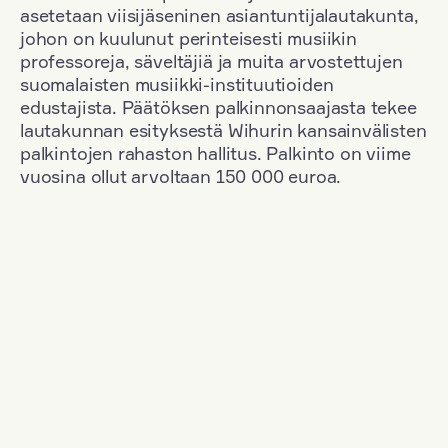
asetetaan viisijäseninen asiantuntijalautakunta,
johon on kuulunut perinteisesti musiikin
professoreja, säveltäjiä ja muita arvostettujen
suomalaisten musiikki-instituutioiden
edustajista. Päätöksen palkinnonsaajasta tekee
lautakunnan esityksestä Wihurin kansainvälisten
palkintojen rahaston hallitus. Palkinto on viime
vuosina ollut arvoltaan 150 000 euroa.
Suodata
Kansallisuus: Denmark
+
Vuosi: 2000
+