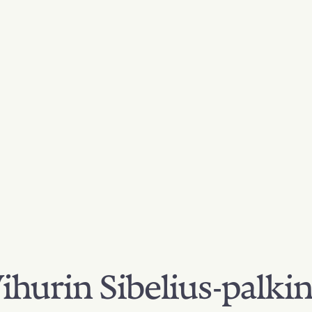
hurin Sibelius-palki