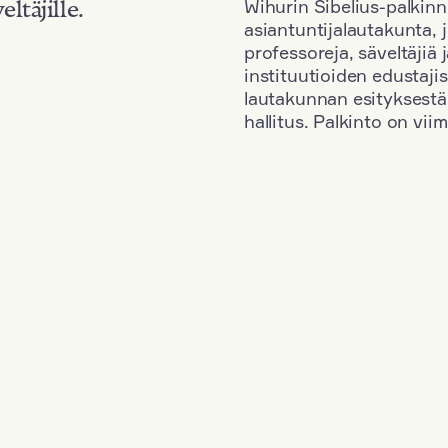
Wihurin Sibelius-palkinn
eltäjille.
asiantuntijalautakunta, 
professoreja, säveltäjiä
instituutioiden edustaji
lautakunnan esityksestä
hallitus. Palkinto on vi
Kansallisuus: Russia