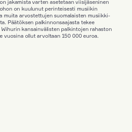
on jakamista varten asetetaan viisijäseninen
johon on kuulunut perinteisesti musiikin
 ja muita arvostettujen suomalaisten musiikki-
sta. Päätöksen palkinnonsaajasta tekee
 Wihurin kansainvälisten palkintojen rahaston
ime vuosina ollut arvoltaan 150 000 euroa.
+
Vuosi: 2015
+