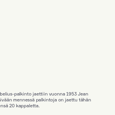
elius-palkinto jaettiin vuonna 1953 Jean
äivään mennessä palkintoja on jaettu tähän
nsä 20 kappaletta.