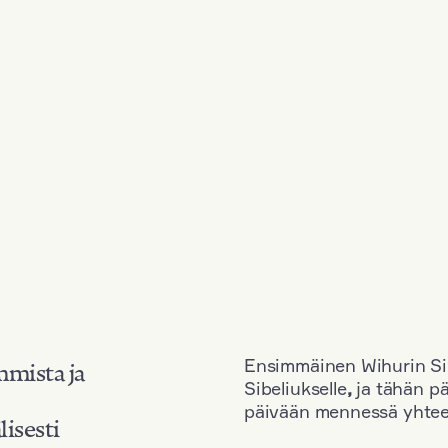
Ensimmäinen Wihurin Sib
mmista ja
Sibeliukselle
,
ja tähän p
päivään mennessä yhtee
lisesti