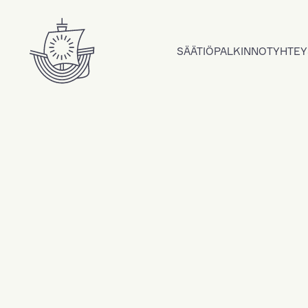
Hyppää sisältöön
SÄÄTIÖ
PALKINNOT
YHTEY