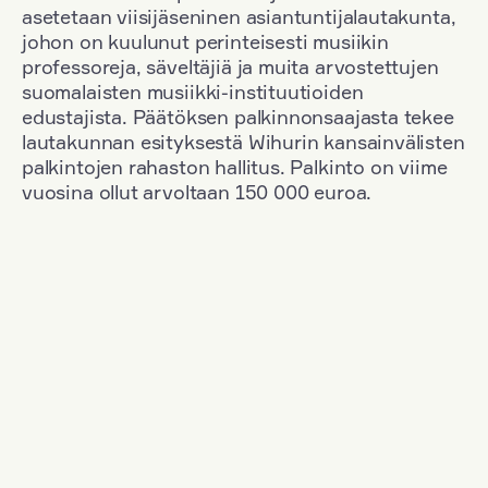
asetetaan viisijäseninen asiantuntijalautakunta,
johon on kuulunut perinteisesti musiikin
professoreja, säveltäjiä ja muita arvostettujen
suomalaisten musiikki-instituutioiden
edustajista. Päätöksen palkinnonsaajasta tekee
lautakunnan esityksestä Wihurin kansainvälisten
palkintojen rahaston hallitus. Palkinto on viime
vuosina ollut arvoltaan 150 000 euroa.
Suodata
Kansallisuus: France
+
Vuosi: 1983
+