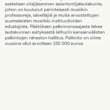
asetetaan viisijäseninen asiantuntijalautakunta,
johon on kuulunut perinteisesti musiikin
professoreja, säveltäjiä ja muita arvostettujen
suomalaisten musiikki-instituutioiden
edustajista. Päätöksen palkinnonsaajasta tekee
lautakunnan esityksestä Wihurin kansainvälisten
palkintojen rahaston hallitus. Palkinto on viime
vuosina ollut arvoltaan 150 000 euroa.
Suodata
Kansallisuus: Great Britain
+
Vuosi: 1983
+