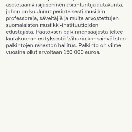
asetetaan viisijäseninen asiantuntijalautakunta,
johon on kuulunut perinteisesti musiikin
professoreja, säveltäjiä ja muita arvostettujen
suomalaisten musiikki-instituutioiden
edustajista. Päätöksen palkinnonsaajasta tekee
lautakunnan esityksestä Wihurin kansainvälisten
palkintojen rahaston hallitus. Palkinto on viime
vuosina ollut arvoltaan 150 000 euroa.
Suodata
Kansallisuus: Great Britain
+
Vuosi: 1983
+