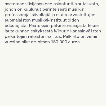
asetetaan viisijäseninen asiantuntijalautakunta,
johon on kuulunut perinteisesti musiikin
professoreja, säveltäjiä ja muita arvostettujen
suomalaisten musiikki-instituutioiden
edustajista. Päätöksen palkinnonsaajasta tekee
lautakunnan esityksestä Wihurin kansainvälisten
palkintojen rahaston hallitus. Palkinto on viime
vuosina ollut arvoltaan 150 000 euroa.
Suodata
Kansallisuus: Denmark
+
Vuosi: 2023
+