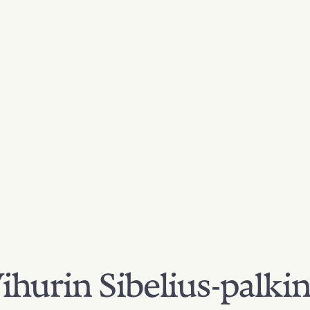
hurin Sibelius-palki