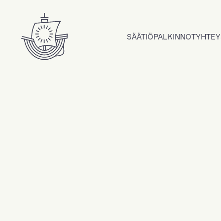
Hyppää sisältöön
SÄÄTIÖ
PALKINNOT
YHTEY