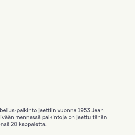
elius-palkinto jaettiin vuonna 1953 Jean
äivään mennessä palkintoja on jaettu tähän
nsä 20 kappaletta.