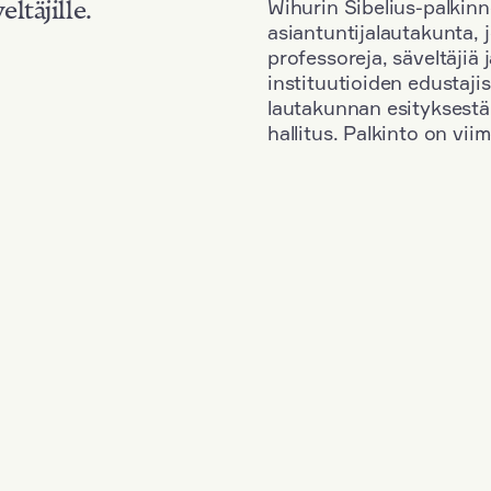
Wihurin Sibelius-palkinn
eltäjille.
asiantuntijalautakunta, 
professoreja, säveltäjiä
instituutioiden edustaji
lautakunnan esityksestä
hallitus. Palkinto on vi
Kansallisuus: Poland