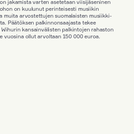
on jakamista varten asetetaan viisijäseninen
johon on kuulunut perinteisesti musiikin
 ja muita arvostettujen suomalaisten musiikki-
sta. Päätöksen palkinnonsaajasta tekee
 Wihurin kansainvälisten palkintojen rahaston
ime vuosina ollut arvoltaan 150 000 euroa.
+
Vuosi: 2023
+