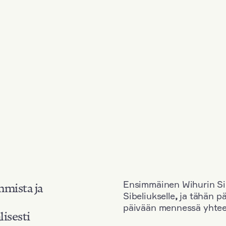
Ensimmäinen Wihurin Sib
mmista ja
Sibeliukselle
,
ja tähän p
päivään mennessä yhtee
lisesti