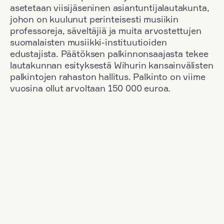
asetetaan viisijäseninen asiantuntijalautakunta,
johon on kuulunut perinteisesti musiikin
professoreja, säveltäjiä ja muita arvostettujen
suomalaisten musiikki-instituutioiden
edustajista. Päätöksen palkinnonsaajasta tekee
lautakunnan esityksestä Wihurin kansainvälisten
palkintojen rahaston hallitus. Palkinto on viime
vuosina ollut arvoltaan 150 000 euroa.
Suodata
Kansallisuus: Austria
+
Vuosi: 2023
+