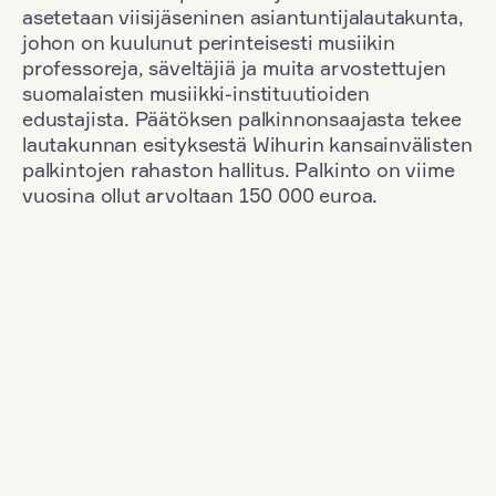
asetetaan viisijäseninen asiantuntijalautakunta,
johon on kuulunut perinteisesti musiikin
professoreja, säveltäjiä ja muita arvostettujen
suomalaisten musiikki-instituutioiden
edustajista. Päätöksen palkinnonsaajasta tekee
lautakunnan esityksestä Wihurin kansainvälisten
palkintojen rahaston hallitus. Palkinto on viime
vuosina ollut arvoltaan 150 000 euroa.
Suodata
Kansallisuus: Austria
+
Vuosi: 2015
+