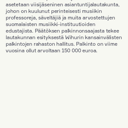
asetetaan viisijäseninen asiantuntijalautakunta,
johon on kuulunut perinteisesti musiikin
professoreja, säveltäjiä ja muita arvostettujen
suomalaisten musiikki-instituutioiden
edustajista. Päätöksen palkinnonsaajasta tekee
lautakunnan esityksestä Wihurin kansainvälisten
palkintojen rahaston hallitus. Palkinto on viime
vuosina ollut arvoltaan 150 000 euroa.
Suodata
Kansallisuus: Austria
+
Vuosi: 2017
+