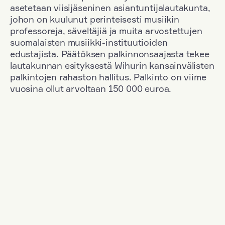
asetetaan viisijäseninen asiantuntijalautakunta,
johon on kuulunut perinteisesti musiikin
professoreja, säveltäjiä ja muita arvostettujen
suomalaisten musiikki-instituutioiden
edustajista. Päätöksen palkinnonsaajasta tekee
lautakunnan esityksestä Wihurin kansainvälisten
palkintojen rahaston hallitus. Palkinto on viime
vuosina ollut arvoltaan 150 000 euroa.
Suodata
Kansallisuus: Austria
+
Vuosi: 2012
+