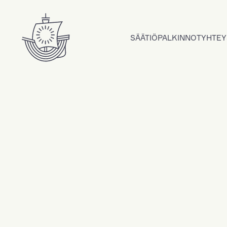
Hyppää sisältöön
SÄÄTIÖ
PALKINNOT
YHTEY