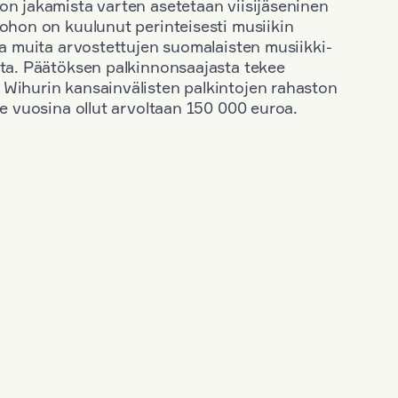
on jakamista varten asetetaan viisijäseninen
johon on kuulunut perinteisesti musiikin
 ja muita arvostettujen suomalaisten musiikki-
sta. Päätöksen palkinnonsaajasta tekee
 Wihurin kansainvälisten palkintojen rahaston
ime vuosina ollut arvoltaan 150 000 euroa.
+
Vuosi: 1963
+