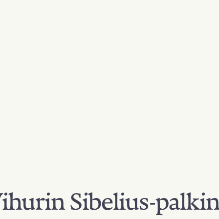
hurin Sibelius-palki