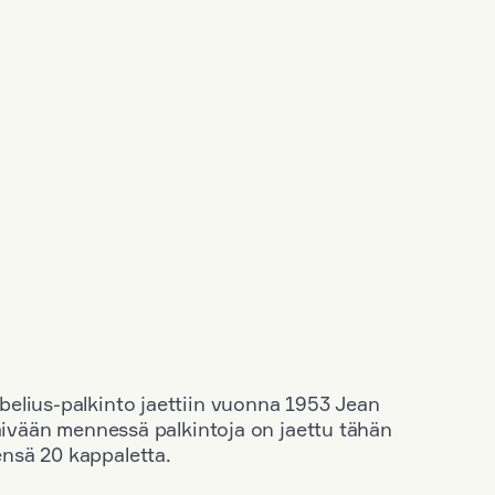
elius-palkinto jaettiin vuonna 1953 Jean
äivään mennessä palkintoja on jaettu tähän
nsä 20 kappaletta.