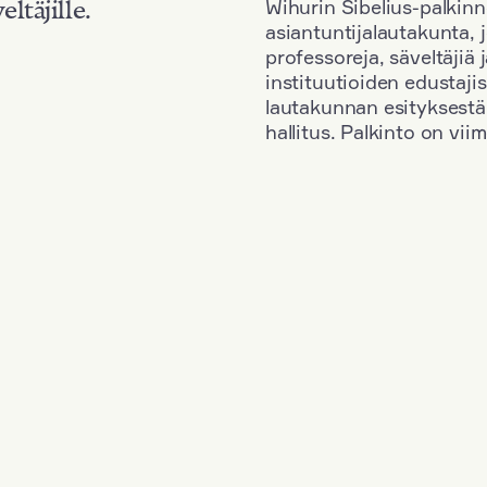
Wihurin Sibelius-palkinn
eltäjille.
asiantuntijalautakunta, 
professoreja, säveltäjiä
instituutioiden edustaji
lautakunnan esityksestä
hallitus. Palkinto on vi
Kansallisuus: Austria