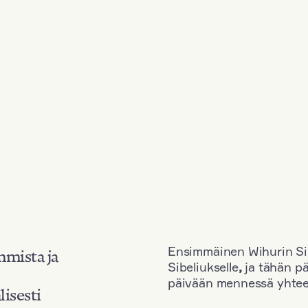
Ensimmäinen Wihurin Sib
mmista ja
Sibeliukselle
,
ja tähän p
päivään mennessä yhtee
lisesti