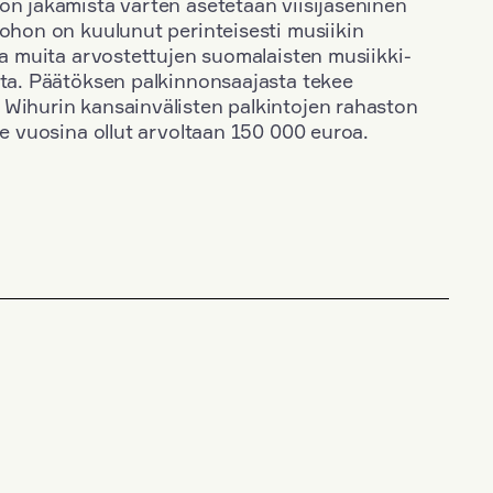
on jakamista varten asetetaan viisijäseninen
johon on kuulunut perinteisesti musiikin
 ja muita arvostettujen suomalaisten musiikki-
sta. Päätöksen palkinnonsaajasta tekee
 Wihurin kansainvälisten palkintojen rahaston
ime vuosina ollut arvoltaan 150 000 euroa.
+
Vuosi: 2000
+