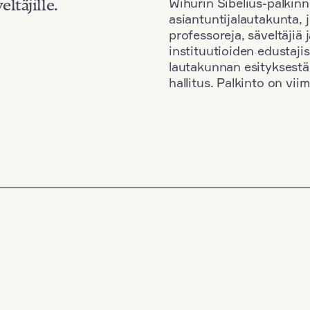
Wihurin Sibelius-palkinn
eltäjille.
asiantuntijalautakunta, 
professoreja, säveltäjiä
instituutioiden edustaji
lautakunnan esityksestä
hallitus. Palkinto on vi
Kansallisuus: Austria