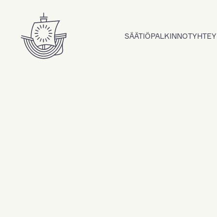
Hyppää sisältöön
SÄÄTIÖ
PALKINNOT
YHTEY