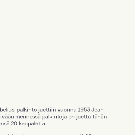
elius-palkinto jaettiin vuonna 1953 Jean
äivään mennessä palkintoja on jaettu tähän
nsä 20 kappaletta.