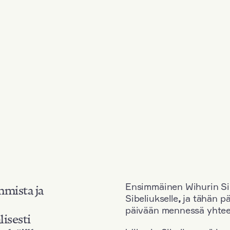
Ensimmäinen Wihurin Sib
mmista ja
Sibeliukselle
,
ja tähän p
päivään mennessä yhtee
lisesti