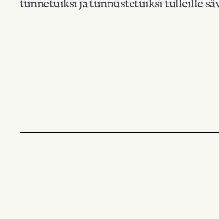
tunnetuiksi ja tunnustetuiksi tulleille säv
Suodata