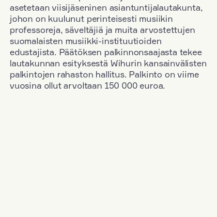
asetetaan viisijäseninen asiantuntijalautakunta,
johon on kuulunut perinteisesti musiikin
professoreja, säveltäjiä ja muita arvostettujen
suomalaisten musiikki-instituutioiden
edustajista. Päätöksen palkinnonsaajasta tekee
lautakunnan esityksestä Wihurin kansainvälisten
palkintojen rahaston hallitus. Palkinto on viime
vuosina ollut arvoltaan 150 000 euroa.
Suodata
Kansallisuus: Austria
+
Vuosi: 1955
+