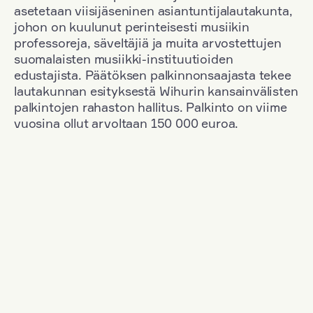
asetetaan viisijäseninen asiantuntijalautakunta,
johon on kuulunut perinteisesti musiikin
professoreja, säveltäjiä ja muita arvostettujen
suomalaisten musiikki-instituutioiden
edustajista. Päätöksen palkinnonsaajasta tekee
lautakunnan esityksestä Wihurin kansainvälisten
palkintojen rahaston hallitus. Palkinto on viime
vuosina ollut arvoltaan 150 000 euroa.
Suodata
Kansallisuus: Austria
+
Vuosi: 2015
+