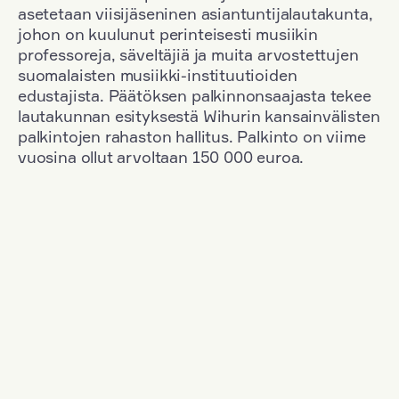
asetetaan viisijäseninen asiantuntijalautakunta,
johon on kuulunut perinteisesti musiikin
professoreja, säveltäjiä ja muita arvostettujen
suomalaisten musiikki-instituutioiden
edustajista. Päätöksen palkinnonsaajasta tekee
lautakunnan esityksestä Wihurin kansainvälisten
palkintojen rahaston hallitus. Palkinto on viime
vuosina ollut arvoltaan 150 000 euroa.
Suodata
Kansallisuus: Austria
+
Vuosi: 2017
+