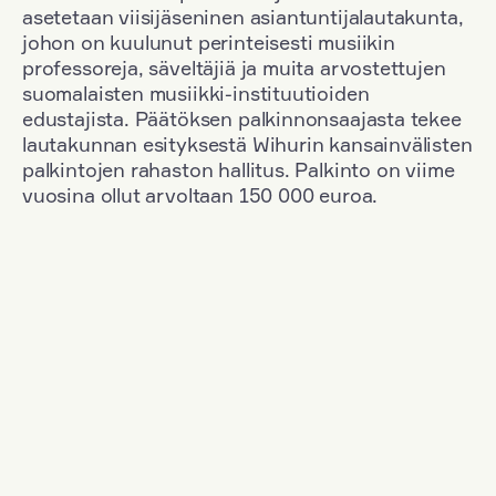
asetetaan viisijäseninen asiantuntijalautakunta,
johon on kuulunut perinteisesti musiikin
professoreja, säveltäjiä ja muita arvostettujen
suomalaisten musiikki-instituutioiden
edustajista. Päätöksen palkinnonsaajasta tekee
lautakunnan esityksestä Wihurin kansainvälisten
palkintojen rahaston hallitus. Palkinto on viime
vuosina ollut arvoltaan 150 000 euroa.
Suodata
Kansallisuus: Austria
+
Vuosi: 1955
+