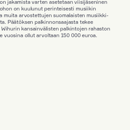
on jakamista varten asetetaan viisijäseninen
johon on kuulunut perinteisesti musiikin
 ja muita arvostettujen suomalaisten musiikki-
sta. Päätöksen palkinnonsaajasta tekee
 Wihurin kansainvälisten palkintojen rahaston
ime vuosina ollut arvoltaan 150 000 euroa.
+
Vuosi: 1971
+