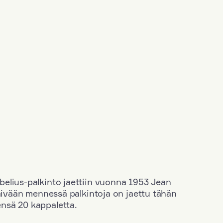
elius-palkinto jaettiin vuonna 1953 Jean
äivään mennessä palkintoja on jaettu tähän
nsä 20 kappaletta.