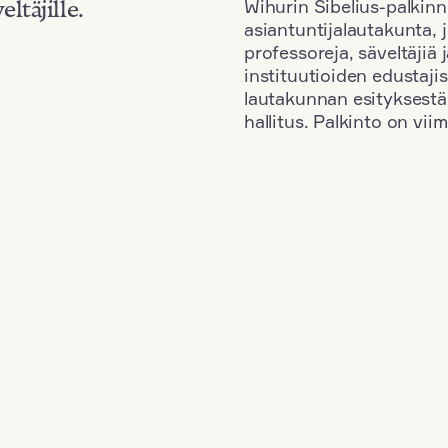
Wihurin Sibelius-palkinn
eltäjille.
asiantuntijalautakunta, 
professoreja, säveltäjiä
instituutioiden edustaji
lautakunnan esityksestä
hallitus. Palkinto on vi
Kansallisuus: Austria