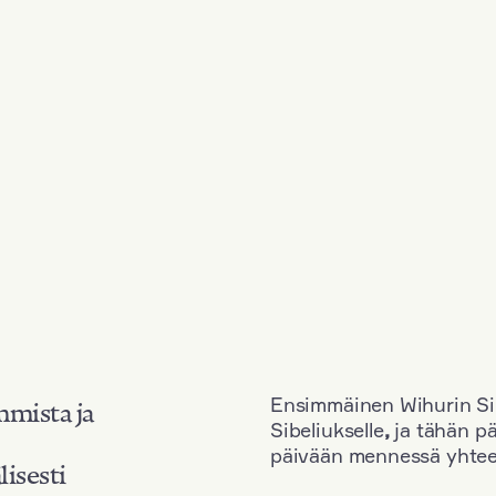
Ensimmäinen Wihurin Sib
mmista ja
Sibeliukselle
,
ja tähän p
päivään mennessä yhtee
lisesti