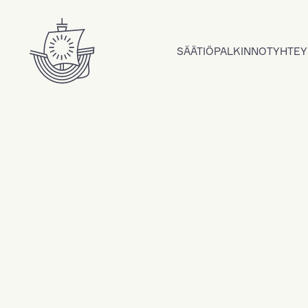
Hyppää sisältöön
SÄÄTIÖ
PALKINNOT
YHTEY