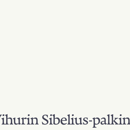
hurin Sibelius-palki