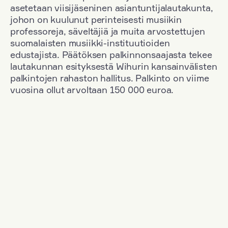
asetetaan viisijäseninen asiantuntijalautakunta,
johon on kuulunut perinteisesti musiikin
professoreja, säveltäjiä ja muita arvostettujen
suomalaisten musiikki-instituutioiden
edustajista. Päätöksen palkinnonsaajasta tekee
lautakunnan esityksestä Wihurin kansainvälisten
palkintojen rahaston hallitus. Palkinto on viime
vuosina ollut arvoltaan 150 000 euroa.
Suodata
Kansallisuus: Austria
+
Vuosi: 2015
+