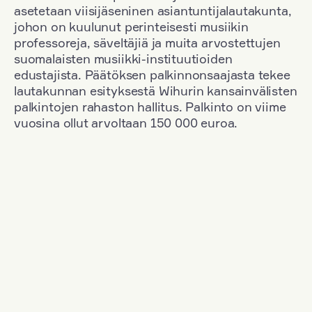
asetetaan viisijäseninen asiantuntijalautakunta,
johon on kuulunut perinteisesti musiikin
professoreja, säveltäjiä ja muita arvostettujen
suomalaisten musiikki-instituutioiden
edustajista. Päätöksen palkinnonsaajasta tekee
lautakunnan esityksestä Wihurin kansainvälisten
palkintojen rahaston hallitus. Palkinto on viime
vuosina ollut arvoltaan 150 000 euroa.
Suodata
Kansallisuus: Austria
+
Vuosi: 2015
+