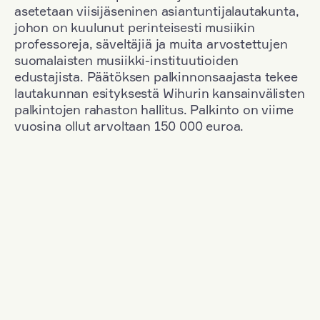
asetetaan viisijäseninen asiantuntijalautakunta,
johon on kuulunut perinteisesti musiikin
professoreja, säveltäjiä ja muita arvostettujen
suomalaisten musiikki-instituutioiden
edustajista. Päätöksen palkinnonsaajasta tekee
lautakunnan esityksestä Wihurin kansainvälisten
palkintojen rahaston hallitus. Palkinto on viime
vuosina ollut arvoltaan 150 000 euroa.
Suodata
Kansallisuus: Denmark
+
Vuosi: 2000
+