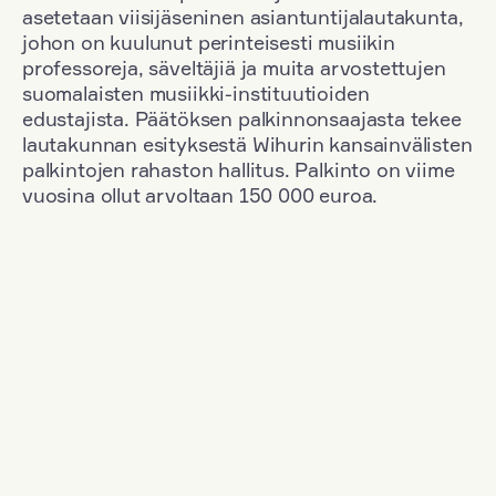
asetetaan viisijäseninen asiantuntijalautakunta,
johon on kuulunut perinteisesti musiikin
professoreja, säveltäjiä ja muita arvostettujen
suomalaisten musiikki-instituutioiden
edustajista. Päätöksen palkinnonsaajasta tekee
lautakunnan esityksestä Wihurin kansainvälisten
palkintojen rahaston hallitus. Palkinto on viime
vuosina ollut arvoltaan 150 000 euroa.
Suodata
Kansallisuus: Denmark
+
Vuosi: 1971
+