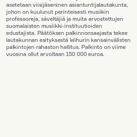
asetetaan viisijäseninen asiantuntijalautakunta,
johon on kuulunut perinteisesti musiikin
professoreja, säveltäjiä ja muita arvostettujen
suomalaisten musiikki-instituutioiden
edustajista. Päätöksen palkinnonsaajasta tekee
lautakunnan esityksestä Wihurin kansainvälisten
palkintojen rahaston hallitus. Palkinto on viime
vuosina ollut arvoltaan 150 000 euroa.
Suodata
Kansallisuus: Denmark
+
Vuosi: 1971
+