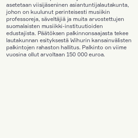
asetetaan viisijäseninen asiantuntijalautakunta,
johon on kuulunut perinteisesti musiikin
professoreja, säveltäjiä ja muita arvostettujen
suomalaisten musiikki-instituutioiden
edustajista. Päätöksen palkinnonsaajasta tekee
lautakunnan esityksestä Wihurin kansainvälisten
palkintojen rahaston hallitus. Palkinto on viime
vuosina ollut arvoltaan 150 000 euroa.
Suodata
Kansallisuus: Denmark
+
Vuosi: 1955
+