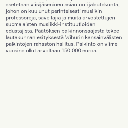
asetetaan viisijäseninen asiantuntijalautakunta,
johon on kuulunut perinteisesti musiikin
professoreja, säveltäjiä ja muita arvostettujen
suomalaisten musiikki-instituutioiden
edustajista. Päätöksen palkinnonsaajasta tekee
lautakunnan esityksestä Wihurin kansainvälisten
palkintojen rahaston hallitus. Palkinto on viime
vuosina ollut arvoltaan 150 000 euroa.
Suodata
Kansallisuus: Denmark
+
Vuosi: 2012
+