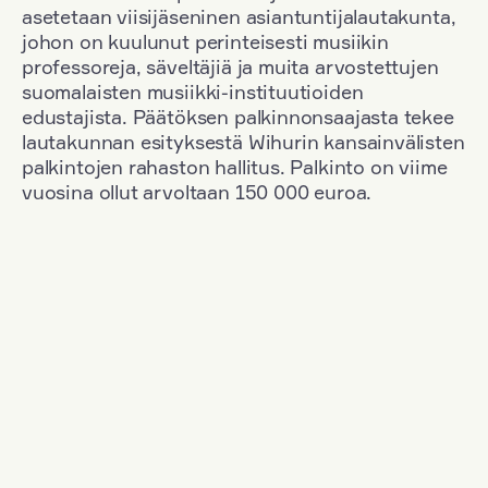
asetetaan viisijäseninen asiantuntijalautakunta,
johon on kuulunut perinteisesti musiikin
professoreja, säveltäjiä ja muita arvostettujen
suomalaisten musiikki-instituutioiden
edustajista. Päätöksen palkinnonsaajasta tekee
lautakunnan esityksestä Wihurin kansainvälisten
palkintojen rahaston hallitus. Palkinto on viime
vuosina ollut arvoltaan 150 000 euroa.
Suodata
Kansallisuus: Denmark
+
Vuosi: 1953
+