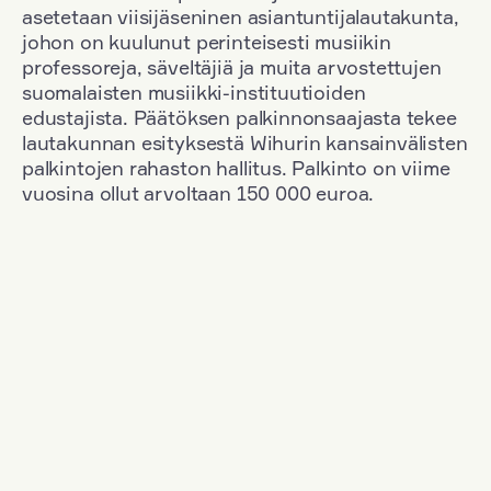
asetetaan viisijäseninen asiantuntijalautakunta,
johon on kuulunut perinteisesti musiikin
professoreja, säveltäjiä ja muita arvostettujen
suomalaisten musiikki-instituutioiden
edustajista. Päätöksen palkinnonsaajasta tekee
lautakunnan esityksestä Wihurin kansainvälisten
palkintojen rahaston hallitus. Palkinto on viime
vuosina ollut arvoltaan 150 000 euroa.
Suodata
Kansallisuus: Denmark
+
Vuosi: 2023
+