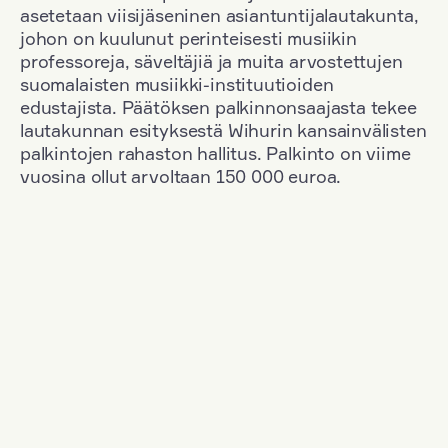
asetetaan viisijäseninen asiantuntijalautakunta,
johon on kuulunut perinteisesti musiikin
professoreja, säveltäjiä ja muita arvostettujen
suomalaisten musiikki-instituutioiden
edustajista. Päätöksen palkinnonsaajasta tekee
lautakunnan esityksestä Wihurin kansainvälisten
palkintojen rahaston hallitus. Palkinto on viime
vuosina ollut arvoltaan 150 000 euroa.
Suodata
Kansallisuus: Denmark
+
Vuosi: 2012
+