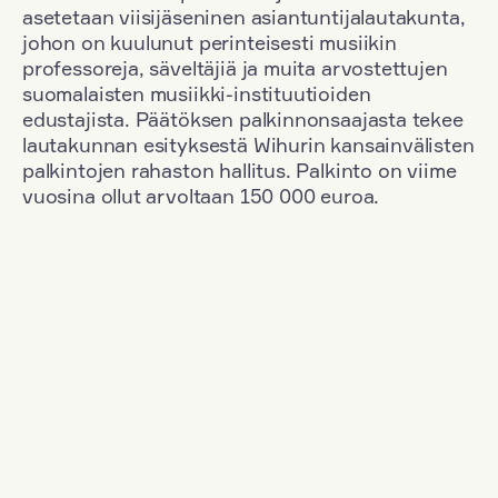
asetetaan viisijäseninen asiantuntijalautakunta,
johon on kuulunut perinteisesti musiikin
professoreja, säveltäjiä ja muita arvostettujen
suomalaisten musiikki-instituutioiden
edustajista. Päätöksen palkinnonsaajasta tekee
lautakunnan esityksestä Wihurin kansainvälisten
palkintojen rahaston hallitus. Palkinto on viime
vuosina ollut arvoltaan 150 000 euroa.
Suodata
Kansallisuus: Denmark
+
Vuosi: 2020
+