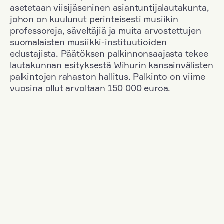
asetetaan viisijäseninen asiantuntijalautakunta,
johon on kuulunut perinteisesti musiikin
professoreja, säveltäjiä ja muita arvostettujen
suomalaisten musiikki-instituutioiden
edustajista. Päätöksen palkinnonsaajasta tekee
lautakunnan esityksestä Wihurin kansainvälisten
palkintojen rahaston hallitus. Palkinto on viime
vuosina ollut arvoltaan 150 000 euroa.
Suodata
Kansallisuus: Denmark
+
Vuosi: 1953
+