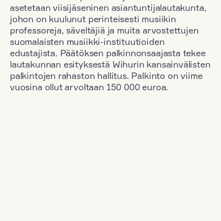
asetetaan viisijäseninen asiantuntijalautakunta,
johon on kuulunut perinteisesti musiikin
professoreja, säveltäjiä ja muita arvostettujen
suomalaisten musiikki-instituutioiden
edustajista. Päätöksen palkinnonsaajasta tekee
lautakunnan esityksestä Wihurin kansainvälisten
palkintojen rahaston hallitus. Palkinto on viime
vuosina ollut arvoltaan 150 000 euroa.
Suodata
Kansallisuus: Denmark
+
Vuosi: 2015
+