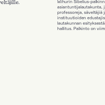
Wihurin Sibelius-palkinn
eltäjille.
asiantuntijalautakunta, 
professoreja, säveltäjiä
instituutioiden edustaji
lautakunnan esityksestä
hallitus. Palkinto on vi
Kansallisuus: Finland