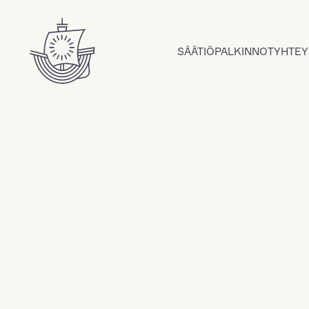
Hyppää sisältöön
SÄÄTIÖ
PALKINNOT
YHTEY