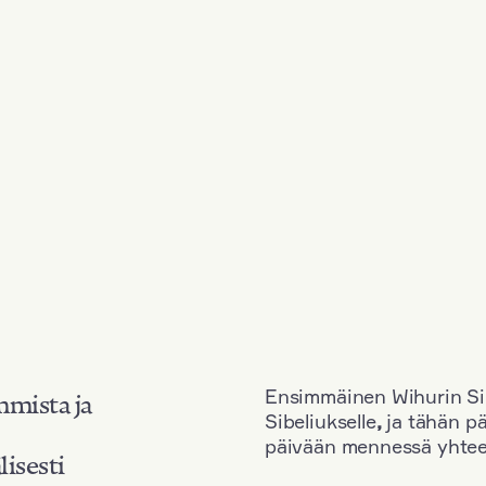
Ensimmäinen Wihurin Sib
mmista ja
Sibeliukselle
,
ja tähän p
päivään mennessä yhtee
lisesti