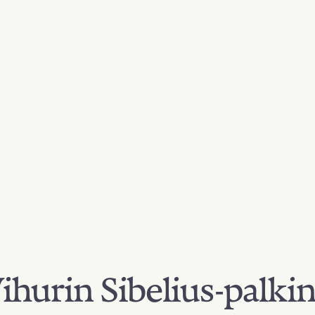
hurin Sibelius-palki