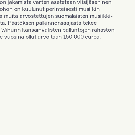
on jakamista varten asetetaan viisijäseninen
johon on kuulunut perinteisesti musiikin
 ja muita arvostettujen suomalaisten musiikki-
sta. Päätöksen palkinnonsaajasta tekee
 Wihurin kansainvälisten palkintojen rahaston
ime vuosina ollut arvoltaan 150 000 euroa.
+
Vuosi: 2012
+