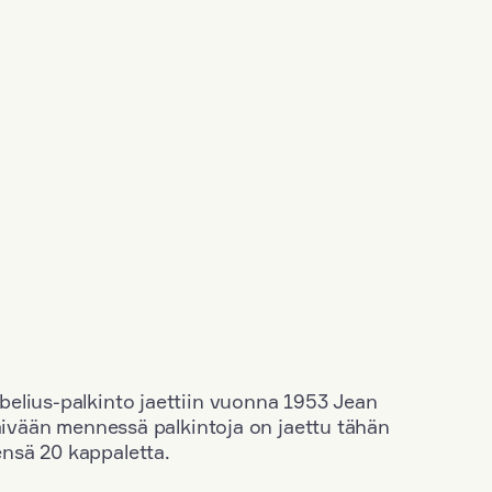
elius-palkinto jaettiin vuonna 1953 Jean
äivään mennessä palkintoja on jaettu tähän
nsä 20 kappaletta.