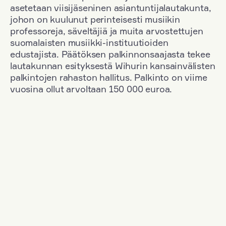
asetetaan viisijäseninen asiantuntijalautakunta,
johon on kuulunut perinteisesti musiikin
professoreja, säveltäjiä ja muita arvostettujen
suomalaisten musiikki-instituutioiden
edustajista. Päätöksen palkinnonsaajasta tekee
lautakunnan esityksestä Wihurin kansainvälisten
palkintojen rahaston hallitus. Palkinto on viime
vuosina ollut arvoltaan 150 000 euroa.
Suodata
Kansallisuus: Finland
+
Vuosi: 2015
+