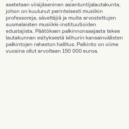
asetetaan viisijäseninen asiantuntijalautakunta,
johon on kuulunut perinteisesti musiikin
professoreja, säveltäjiä ja muita arvostettujen
suomalaisten musiikki-instituutioiden
edustajista. Päätöksen palkinnonsaajasta tekee
lautakunnan esityksestä Wihurin kansainvälisten
palkintojen rahaston hallitus. Palkinto on viime
vuosina ollut arvoltaan 150 000 euroa.
Suodata
Kansallisuus: Finland
+
Vuosi: 2017
+