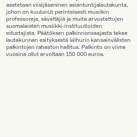
asetetaan viisijäseninen asiantuntijalautakunta,
johon on kuulunut perinteisesti musiikin
professoreja, säveltäjiä ja muita arvostettujen
suomalaisten musiikki-instituutioiden
edustajista. Päätöksen palkinnonsaajasta tekee
lautakunnan esityksestä Wihurin kansainvälisten
palkintojen rahaston hallitus. Palkinto on viime
vuosina ollut arvoltaan 150 000 euroa.
Suodata
Kansallisuus: Finland
+
Vuosi: 1963
+