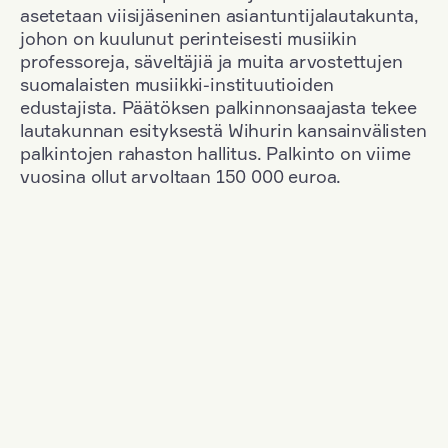
asetetaan viisijäseninen asiantuntijalautakunta,
johon on kuulunut perinteisesti musiikin
professoreja, säveltäjiä ja muita arvostettujen
suomalaisten musiikki-instituutioiden
edustajista. Päätöksen palkinnonsaajasta tekee
lautakunnan esityksestä Wihurin kansainvälisten
palkintojen rahaston hallitus. Palkinto on viime
vuosina ollut arvoltaan 150 000 euroa.
Suodata
Kansallisuus: Finland
+
Vuosi: 1955
+