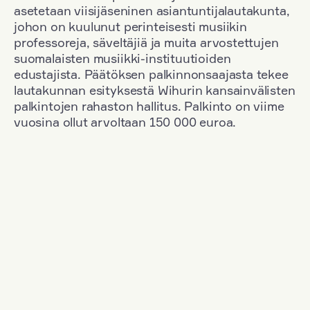
asetetaan viisijäseninen asiantuntijalautakunta,
johon on kuulunut perinteisesti musiikin
professoreja, säveltäjiä ja muita arvostettujen
suomalaisten musiikki-instituutioiden
edustajista. Päätöksen palkinnonsaajasta tekee
lautakunnan esityksestä Wihurin kansainvälisten
palkintojen rahaston hallitus. Palkinto on viime
vuosina ollut arvoltaan 150 000 euroa.
Suodata
Kansallisuus: Finland
+
Vuosi: 2000
+