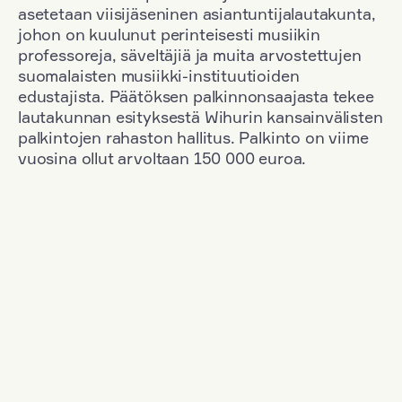
asetetaan viisijäseninen asiantuntijalautakunta,
johon on kuulunut perinteisesti musiikin
professoreja, säveltäjiä ja muita arvostettujen
suomalaisten musiikki-instituutioiden
edustajista. Päätöksen palkinnonsaajasta tekee
lautakunnan esityksestä Wihurin kansainvälisten
palkintojen rahaston hallitus. Palkinto on viime
vuosina ollut arvoltaan 150 000 euroa.
Suodata
Kansallisuus: Finland
+
Vuosi: 2015
+