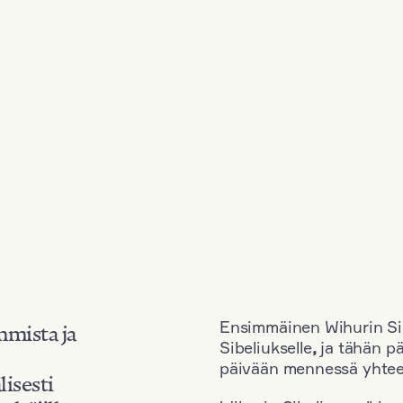
Ensimmäinen Wihurin Sib
mmista ja
Sibeliukselle
,
ja tähän p
päivään mennessä yhtee
lisesti