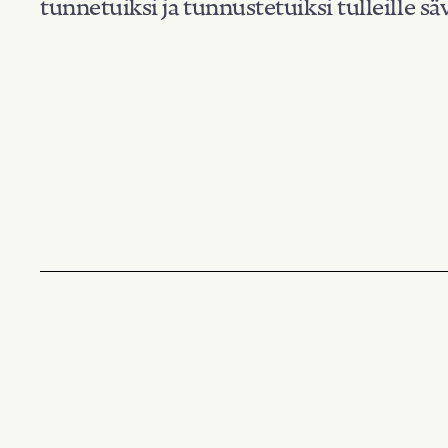
tunnetuiksi ja tunnustetuiksi tulleille säv
Suodata