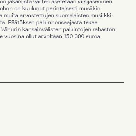
on jakamista varten asetetaan viisijäseninen
johon on kuulunut perinteisesti musiikin
 ja muita arvostettujen suomalaisten musiikki-
sta. Päätöksen palkinnonsaajasta tekee
 Wihurin kansainvälisten palkintojen rahaston
ime vuosina ollut arvoltaan 150 000 euroa.
+
Vuosi: 1971
+