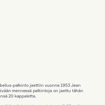
elius-palkinto jaettiin vuonna 1953 Jean
äivään mennessä palkintoja on jaettu tähän
nsä 20 kappaletta.