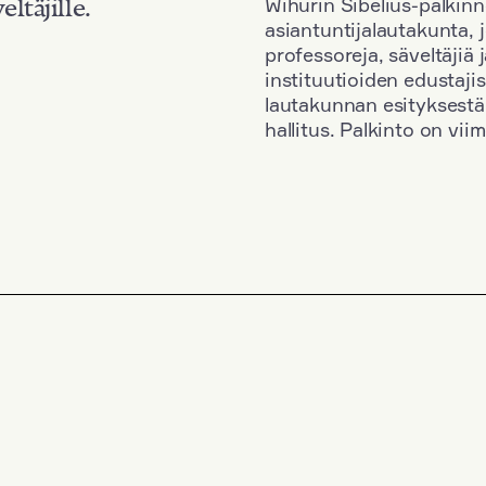
Wihurin Sibelius-palkinn
eltäjille.
asiantuntijalautakunta, 
professoreja, säveltäjiä
instituutioiden edustaji
lautakunnan esityksestä
hallitus. Palkinto on vi
Kansallisuus: France