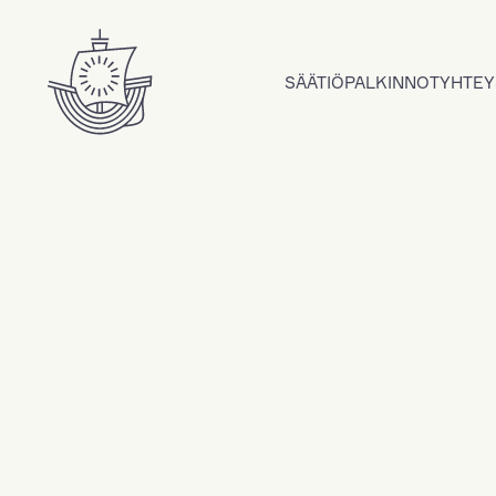
Hyppää sisältöön
SÄÄTIÖ
PALKINNOT
YHTEY