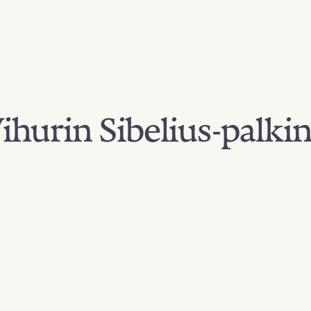
hurin Sibelius-palki