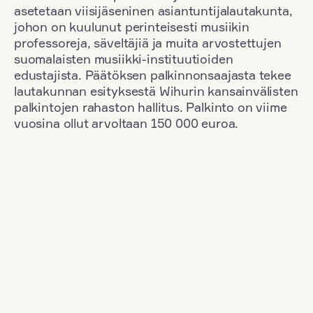
asetetaan viisijäseninen asiantuntijalautakunta,
johon on kuulunut perinteisesti musiikin
professoreja, säveltäjiä ja muita arvostettujen
suomalaisten musiikki-instituutioiden
edustajista. Päätöksen palkinnonsaajasta tekee
lautakunnan esityksestä Wihurin kansainvälisten
palkintojen rahaston hallitus. Palkinto on viime
vuosina ollut arvoltaan 150 000 euroa.
Suodata
Kansallisuus: France
+
Vuosi: 2009
+