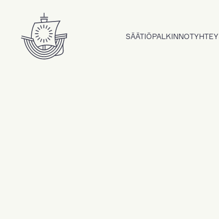
Hyppää sisältöön
SÄÄTIÖ
PALKINNOT
YHTEY