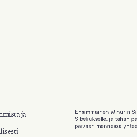
Ensimmäinen Wihurin Sib
mmista ja
Sibeliukselle
,
ja tähän p
päivään mennessä yhtee
lisesti