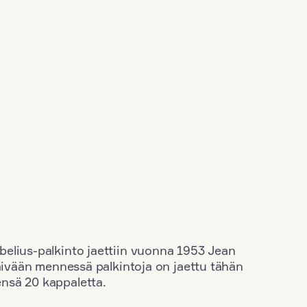
elius-palkinto jaettiin vuonna 1953 Jean
äivään mennessä palkintoja on jaettu tähän
nsä 20 kappaletta.