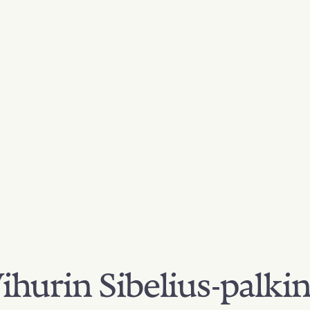
hurin Sibelius-palki