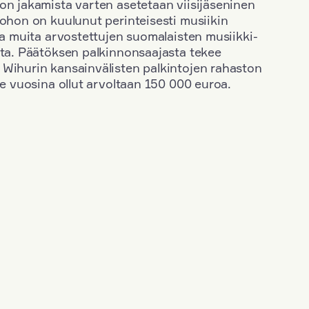
on jakamista varten asetetaan viisijäseninen
johon on kuulunut perinteisesti musiikin
 ja muita arvostettujen suomalaisten musiikki-
sta. Päätöksen palkinnonsaajasta tekee
 Wihurin kansainvälisten palkintojen rahaston
ime vuosina ollut arvoltaan 150 000 euroa.
+
Vuosi: 1955
+