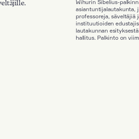
Wihurin Sibelius-palkinn
eltäjille.
asiantuntijalautakunta, 
professoreja, säveltäjiä
instituutioiden edustaji
lautakunnan esityksestä
hallitus. Palkinto on vi
Kansallisuus: France