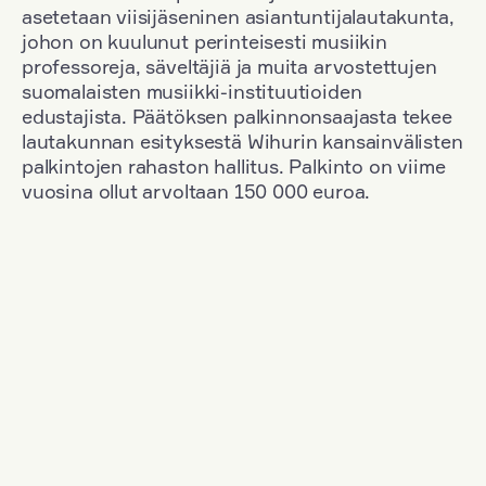
asetetaan viisijäseninen asiantuntijalautakunta,
johon on kuulunut perinteisesti musiikin
professoreja, säveltäjiä ja muita arvostettujen
suomalaisten musiikki-instituutioiden
edustajista. Päätöksen palkinnonsaajasta tekee
lautakunnan esityksestä Wihurin kansainvälisten
palkintojen rahaston hallitus. Palkinto on viime
vuosina ollut arvoltaan 150 000 euroa.
Suodata
Kansallisuus: France
+
Vuosi: 2009
+