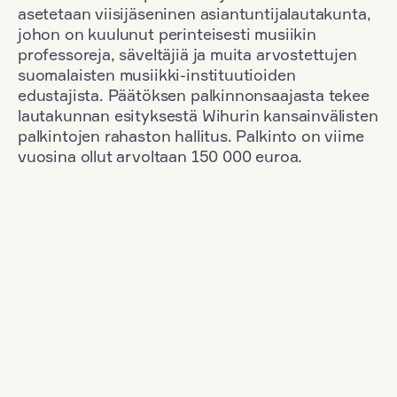
asetetaan viisijäseninen asiantuntijalautakunta,
johon on kuulunut perinteisesti musiikin
professoreja, säveltäjiä ja muita arvostettujen
suomalaisten musiikki-instituutioiden
edustajista. Päätöksen palkinnonsaajasta tekee
lautakunnan esityksestä Wihurin kansainvälisten
palkintojen rahaston hallitus. Palkinto on viime
vuosina ollut arvoltaan 150 000 euroa.
Suodata
Kansallisuus: France
+
Vuosi: 2020
+