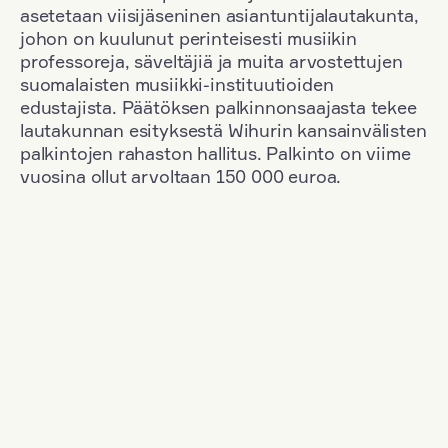
asetetaan viisijäseninen asiantuntijalautakunta,
johon on kuulunut perinteisesti musiikin
professoreja, säveltäjiä ja muita arvostettujen
suomalaisten musiikki-instituutioiden
edustajista. Päätöksen palkinnonsaajasta tekee
lautakunnan esityksestä Wihurin kansainvälisten
palkintojen rahaston hallitus. Palkinto on viime
vuosina ollut arvoltaan 150 000 euroa.
Suodata
Kansallisuus: France
+
Vuosi: 2020
+