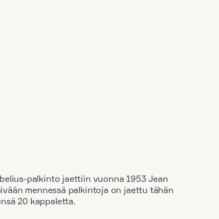
elius-palkinto jaettiin vuonna 1953 Jean
äivään mennessä palkintoja on jaettu tähän
nsä 20 kappaletta.