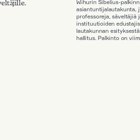
Wihurin Sibelius-palkinn
eltäjille.
asiantuntijalautakunta, 
professoreja, säveltäjiä
instituutioiden edustaji
lautakunnan esityksestä
hallitus. Palkinto on vi
Kansallisuus: France