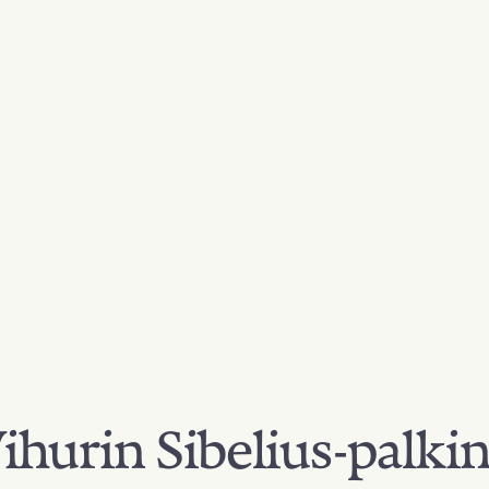
hurin Sibelius-palki