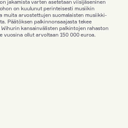
on jakamista varten asetetaan viisijäseninen
johon on kuulunut perinteisesti musiikin
 ja muita arvostettujen suomalaisten musiikki-
sta. Päätöksen palkinnonsaajasta tekee
 Wihurin kansainvälisten palkintojen rahaston
ime vuosina ollut arvoltaan 150 000 euroa.
+
Vuosi: 1955
+