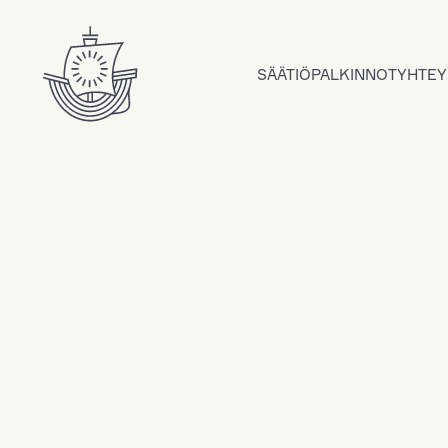
Hyppää sisältöön
SÄÄTIÖ
PALKINNOT
YHTEY