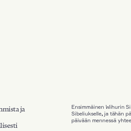
Ensimmäinen Wihurin Sib
mmista ja
Sibeliukselle
,
ja tähän p
päivään mennessä yhtee
lisesti