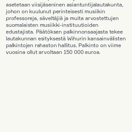
asetetaan viisijäseninen asiantuntijalautakunta,
johon on kuulunut perinteisesti musiikin
professoreja, säveltäjiä ja muita arvostettujen
suomalaisten musiikki-instituutioiden
edustajista. Päätöksen palkinnonsaajasta tekee
lautakunnan esityksestä Wihurin kansainvälisten
palkintojen rahaston hallitus. Palkinto on viime
vuosina ollut arvoltaan 150 000 euroa.
Suodata
Kansallisuus: France
+
Vuosi: 1955
+